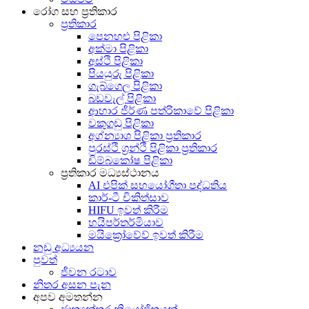
රෝග සහ ප්‍රතිකාර
ප්‍රතිකාර
පෙනහළු පිළිකා
අක්මා පිළිකා
අස්ථි පිළිකා
පියයුරු පිළිකා
ගැබ්ගෙල පිළිකා
බඩවැල් පිළිකා
ආහාර ජීර්ණ පත්රිකාවේ පිළිකා
වකුගඩු පිළිකා
අග්න්‍යාශ පිළිකා ප්‍රතිකාර
පුරස්ථි ග්‍රන්ථි පිළිකා ප්‍රතිකාර
ඩිම්බකෝෂ පිළිකා
ප්‍රතිකාර මධ්‍යස්ථානය
AI එපික් සහයෝගීතා පද්ධතිය
කාර්-ටී චිකිත්සාව
HIFU ඉවත් කිරීම
හයිපර්තර්මියාව
මයික්‍රෝවේව් ඉවත් කිරීම
නඩු අධ්‍යයන
පුවත්
ජීවන රටාව
නිතර අසන පැන
අපව අමතන්න