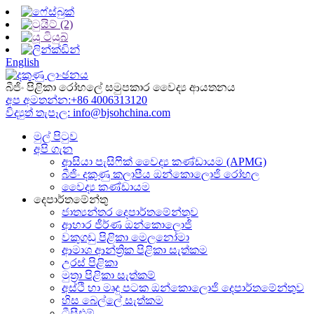
English
බීජිං පිළිකා රෝහලේ සමුපකාර වෛද්‍ය ආයතනය
අප අමතන්න:
+86 4006313120
විද්‍යුත් තැපෑල:
info@bjsohchina.com
මුල් පිටුව
අපි ගැන
ආසියා පැසිෆික් වෛද්‍ය කණ්ඩායම (APMG)
බීජිං දකුණු කලාපීය ඔන්කොලොජි රෝහල
වෛද්‍ය කණ්ඩායම
දෙපාර්තමේන්තු
ජාත්‍යන්තර දෙපාර්තමේන්තුව
ආහාර ජීර්ණ ඔන්කොලොජි
වකුගඩු පිළිකා මෙලනෝමා
ආමාශ ආන්ත්‍රික පිළිකා සැත්කම
උරස් පිළිකා
මුත්‍රා පිළිකා සැත්කම්
අස්ථි හා මෘදු පටක ඔන්කොලොජි දෙපාර්තමේන්තුව
හිස බෙල්ලේ සැත්කම
ටීසීඑම්