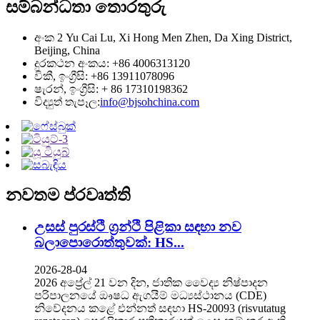
සම්බන්ධතා තොරතුරු
අංක 2 Yu Cai Lu, Xi Hong Men Zhen, Da Xing District,
Beijing, China
දුරකථන අංකය: +86 4006313120
විකී, ඉංග්‍රීසි: +86 13911078096
ෂැරන්, ඉංග්‍රීසි: + 86 17310198362
විද්‍යුත් තැපෑල:
info@bjsohchina.com
නවතම ප්රවෘත්ති
උසස් පුරස්ථි ග්‍රන්ථි පිළිකා සඳහා නව
බලාපොරොත්තුවක්: HS...
2026-28-04
2026 අප්‍රේල් 21 වන දින, ජාතික වෛද්‍ය නිෂ්පාදන
පරිපාලනයේ ඖෂධ ඇගයීම් මධ්‍යස්ථානය (CDE)
නිවේදනය කළේ එන්නත් සඳහා HS-20093 (risvutatug