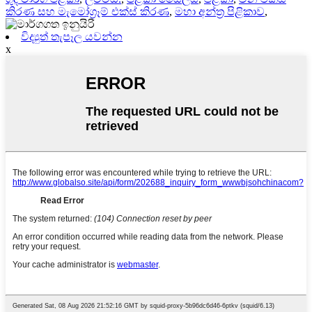
කිරණ සහ මැමෝග්‍රෑම් එක්ස් කිරණ
,
මහා අන්ත්‍ර පිළිකාව
,
විද්‍යුත් තැපෑල යවන්න
x