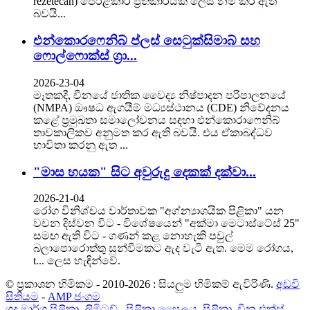
rezetecan) පෙරළිකාර ප්‍රතිකාරයක් ලෙස නම් කර ඇති
බවයි...
එන්කොරෆෙනිබ් ප්ලස් සෙටුක්සිමාබ් සහ
ෆොල්ෆොක්ස් ග්‍රා...
2026-23-04
මෑතකදී, චීනයේ ජාතික වෛද්‍ය නිෂ්පාදන පරිපාලනයේ
(NMPA) ඖෂධ ඇගයීම් මධ්‍යස්ථානය (CDE) නිවේදනය
කළේ ප්‍රමුඛතා සමාලෝචනය සඳහා එන්කොරාෆෙනිබ්
තාවකාලිකව අනුමත කර ඇති බවයි. එය ඒකාබද්ධව
භාවිතා කරනු ඇත ...
"මාස හයක" සිට අවුරුදු දෙකක් දක්වා...
2026-21-04
රෝග විනිශ්චය වාර්තාවක "අග්න්‍යාශයික පිළිකා" යන
වචන දිස්වන විට - විශේෂයෙන් "අක්මා මෙටාස්ටේස් 25"
සමඟ ඇති විට - ගණන් කළ නොහැකි පවුල්
බලාපොරොත්තු සුන්වීමකට ඇද වැටී ඇත. මෙම රෝගය,
t... ලෙස හැඳින්වේ.
© ප්‍රකාශන හිමිකම - 2010-2026 : සියලුම හිමිකම් ඇවිරිණි.
අඩවි
සිතියම
-
AMP ජංගම
ගුද මාර්ග පිළිකා
,
ලිමිටඩ්.
,
පිළිකා සෛලය
,
පිළිකා
,
චීන එක්ස්