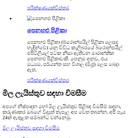
පරීක්ෂණයක්
විස්තර
පෙනහළු පිළිකා
පෙනහළු පිළිකා (බ්රොන්පයිල් පිළිකා ලෙසද
හැඳින්වේ) යනු විවිධ කැලිබරයේ බ්රොන්පයිල්
එපිටිලියල් පටක නිසා ඇතිවන මාරාන්තික
පෙනහළු පිළිකාවකි. පෙනුම අනුව, එය
මධ්‍යම, පර්යන්ත සහ විශාල (මිශ්‍ර) ලෙස බෙදා
ඇත.
පරීක්ෂණයක්
විස්තර
මිල ලැයිස්තුව සඳහා විමසීම
අපගේ නිෂ්පාදන හෝ මිල ලැයිස්තුව පිළිබඳ විමසීම් සඳහා,
කරුණාකර ඔබගේ විද්‍යුත් තැපෑල අප වෙත තබන්න, අපි පැය
24ක් ඇතුළත සම්බන්ධ වන්නෙමු.
මිල ලැයිස්තුව සඳහා විමසීම