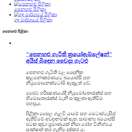
පෙනහළු පිළිකා
ගුද මාර්ගයේ පිළිකා
පෙනහළු පිළිකා
"පෙනහළු ගැටිති ක්‍රයෝඇබ්ලේෂන්"
අයිස් බිඳෙන වෛද්‍ය ගැටළු
පෙනහළු ගැටිති වල දෛනික
කළමනාකරණයට බයොප්සි සහ
නියුමොනෙක්ටෝමි ඇතුළත් වේ.
ජෛව පරීක්‍ෂණයේදී නියුමෝතොරැක්ස් සහ
හිමොතොරැක්ස් වැනි සංකූලතා ඇතිවීම
පහසුය.
පිළිකා සෛල ගැලවී යාමේ සහ මෙටාස්ටැසිස්
ඇතිවීමේ අවදානමක් ඇත. සාමාන්‍ය බයොප්සි
පටක කුඩා ප්‍රමාණයක් නිසා රෝග විනිශ්චය
සාක්ෂාත් කර ගැනීම දුෂ්කර ය.