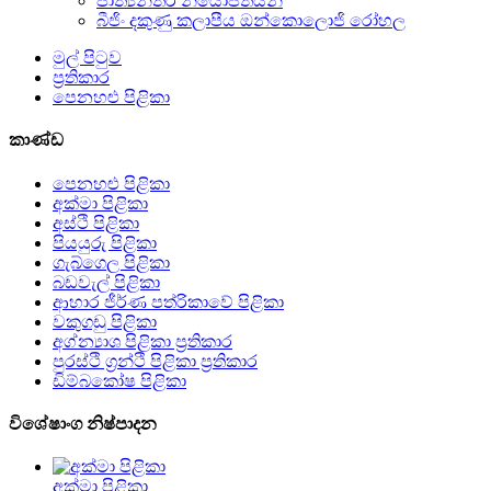
ජාත්‍යන්තර නියෝජිතයන්
බීජිං දකුණු කලාපීය ඔන්කොලොජි රෝහල
මුල් පිටුව
ප්‍රතිකාර
පෙනහළු පිළිකා
කාණ්ඩ
පෙනහළු පිළිකා
අක්මා පිළිකා
අස්ථි පිළිකා
පියයුරු පිළිකා
ගැබ්ගෙල පිළිකා
බඩවැල් පිළිකා
ආහාර ජීර්ණ පත්රිකාවේ පිළිකා
වකුගඩු පිළිකා
අග්න්‍යාශ පිළිකා ප්‍රතිකාර
පුරස්ථි ග්‍රන්ථි පිළිකා ප්‍රතිකාර
ඩිම්බකෝෂ පිළිකා
විශේෂාංග නිෂ්පාදන
අක්මා පිළිකා