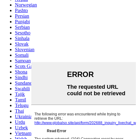
Norwegian
Pashto
Persian
Punjabi
Serbian
Sesotho
Sinhala
Slovak
Slovenian
Somali
Samoan
Scots Gaelic
Shona
Sindhi
Sundanese
Swahili
Tajik
Tamil
Telugu
Thai
Ukrainian
Urdu
Uzbek
Vietnamese
Welsh