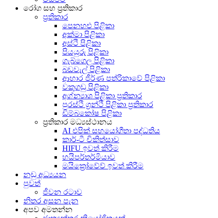
රෝග සහ ප්‍රතිකාර
ප්‍රතිකාර
පෙනහළු පිළිකා
අක්මා පිළිකා
අස්ථි පිළිකා
පියයුරු පිළිකා
ගැබ්ගෙල පිළිකා
බඩවැල් පිළිකා
ආහාර ජීර්ණ පත්රිකාවේ පිළිකා
වකුගඩු පිළිකා
අග්න්‍යාශ පිළිකා ප්‍රතිකාර
පුරස්ථි ග්‍රන්ථි පිළිකා ප්‍රතිකාර
ඩිම්බකෝෂ පිළිකා
ප්‍රතිකාර මධ්‍යස්ථානය
AI එපික් සහයෝගීතා පද්ධතිය
කාර්-ටී චිකිත්සාව
HIFU ඉවත් කිරීම
හයිපර්තර්මියාව
මයික්‍රෝවේව් ඉවත් කිරීම
නඩු අධ්‍යයන
පුවත්
ජීවන රටාව
නිතර අසන පැන
අපව අමතන්න