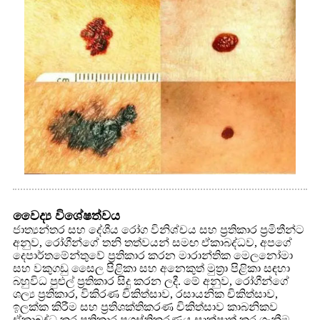
වෛද්‍ය විශේෂත්වය
ජාත්‍යන්තර සහ දේශීය රෝග විනිශ්චය සහ ප්‍රතිකාර ප්‍රමිතීන්ට
අනුව, රෝගීන්ගේ තනි තත්වයන් සමඟ ඒකාබද්ධව, අපගේ
දෙපාර්තමේන්තුවේ ප්‍රතිකාර කරන මාරාන්තික මෙලනෝමා
සහ වකුගඩු සෛල පිළිකා සහ අනෙකුත් මුත්‍රා පිළිකා සඳහා
බහුවිධ පුළුල් ප්‍රතිකාර සිදු කරන ලදී. මේ අනුව, රෝගීන්ගේ
ශල්‍ය ප්‍රතිකාර, විකිරණ චිකිත්සාව, රසායනික චිකිත්සාව,
ඉලක්ක කිරීම සහ ප්‍රතිශක්තිකරණ චිකිත්සාව කාබනිකව
ඒකාබද්ධ කර ප්‍රතිකාර ප්‍රශස්තිකරණය සාක්ෂාත් කර ගැනීම