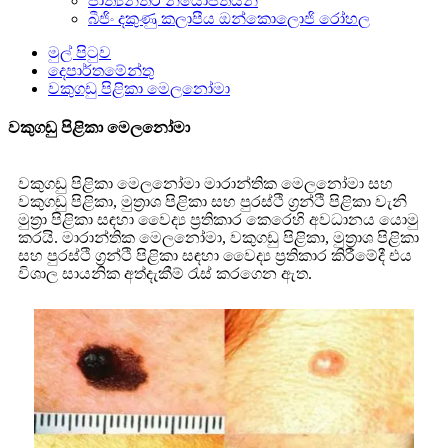
ජාත්‍යන්තර නියෝජිතයන්
බීජිං දකුණු කලාපීය ඔන්කොලොජි රෝහල
මුල් පිටුව
දෙපාර්තමේන්තු
වකුගඩු පිළිකා මෙලනෝමා
වකුගඩු පිළිකා මෙලනෝමා
වකුගඩු පිළිකා මෙලනෝමා මාරාන්තික මෙලනෝමා සහ
වකුගඩු පිළිකා, මුත්‍රාශ පිළිකා සහ පුරස්ථි ග්‍රන්ථි පිළිකා වැනි
මුත්‍රා පිළිකා සඳහා වෛද්‍ය ප්‍රතිකාර කෙරෙහි අවධානය යොමු
කරයි. මාරාන්තික මෙලනෝමා, වකුගඩු පිළිකා, මුත්‍රාශ පිළිකා
සහ පුරස්ථි ග්‍රන්ථි පිළිකා සඳහා වෛද්‍ය ප්‍රතිකාර කිරීමේදී එය
විශාල සායනික අත්දැකීම් රැස් කරගෙන ඇත.