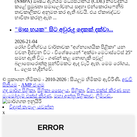
(NMPA) ඖෂධ ඇගයීම් මධ්‍යස්ථානය (CDE) නිවේදනය
කළේ ප්‍රමුඛතා සමාලෝචනය සඳහා එන්කොරාෆෙනිබ්
තාවකාලිකව අනුමත කර ඇති බවයි. එය ඒකාබද්ධව
භාවිතා කරනු ඇත ...
"මාස හයක" සිට අවුරුදු දෙකක් දක්වා...
2026-21-04
රෝග විනිශ්චය වාර්තාවක "අග්න්‍යාශයික පිළිකා" යන
වචන දිස්වන විට - විශේෂයෙන් "අක්මා මෙටාස්ටේස් 25"
සමඟ ඇති විට - ගණන් කළ නොහැකි පවුල්
බලාපොරොත්තු සුන්වීමකට ඇද වැටී ඇත. මෙම රෝගය,
t... ලෙස හැඳින්වේ.
© ප්‍රකාශන හිමිකම - 2010-2026 : සියලුම හිමිකම් ඇවිරිණි.
අඩවි
සිතියම
-
AMP ජංගම
ගුද මාර්ග පිළිකා
,
පිළිකා සෛලය
,
පිළිකා
,
චීන එක්ස් කිරණ සහ
මැමෝග්‍රෑම් එක්ස් කිරණ
,
මහා අන්ත්‍ර පිළිකාව
,
ලිමිටඩ්.
,
විද්‍යුත් තැපෑල යවන්න
x