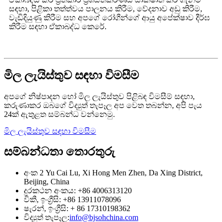
සඳහා, පිළිකා තත්ත්වය පාලනය කිරීම, වේදනාව අඩු කිරීම,
වැඩිදියුණු කිරීම සහ අපගේ රෝගීන්ගේ ආයු අපේක්ෂාව දීර්ඝ
කිරීම සඳහා ඒකාබද්ධ කෙරේ.
මිල ලැයිස්තුව සඳහා විමසීම
අපගේ නිෂ්පාදන හෝ මිල ලැයිස්තුව පිළිබඳ විමසීම් සඳහා,
කරුණාකර ඔබගේ විද්‍යුත් තැපෑල අප වෙත තබන්න, අපි පැය
24ක් ඇතුළත සම්බන්ධ වන්නෙමු.
මිල ලැයිස්තුව සඳහා විමසීම
සම්බන්ධතා තොරතුරු
අංක 2 Yu Cai Lu, Xi Hong Men Zhen, Da Xing District,
Beijing, China
දුරකථන අංකය: +86 4006313120
විකී, ඉංග්‍රීසි: +86 13911078096
ෂැරන්, ඉංග්‍රීසි: + 86 17310198362
විද්‍යුත් තැපෑල:
info@bjsohchina.com