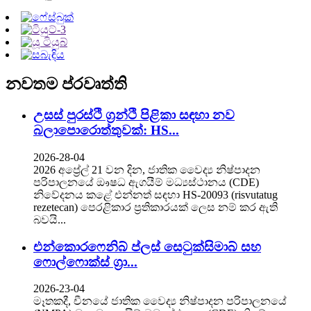
නවතම ප්රවෘත්ති
උසස් පුරස්ථි ග්‍රන්ථි පිළිකා සඳහා නව
බලාපොරොත්තුවක්: HS...
2026-28-04
2026 අප්‍රේල් 21 වන දින, ජාතික වෛද්‍ය නිෂ්පාදන
පරිපාලනයේ ඖෂධ ඇගයීම් මධ්‍යස්ථානය (CDE)
නිවේදනය කළේ එන්නත් සඳහා HS-20093 (risvutatug
rezetecan) පෙරළිකාර ප්‍රතිකාරයක් ලෙස නම් කර ඇති
බවයි...
එන්කොරෆෙනිබ් ප්ලස් සෙටුක්සිමාබ් සහ
ෆොල්ෆොක්ස් ග්‍රා...
2026-23-04
මෑතකදී, චීනයේ ජාතික වෛද්‍ය නිෂ්පාදන පරිපාලනයේ