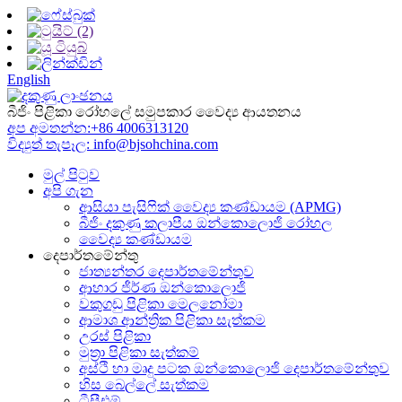
English
බීජිං පිළිකා රෝහලේ සමුපකාර වෛද්‍ය ආයතනය
අප අමතන්න:
+86 4006313120
විද්‍යුත් තැපෑල:
info@bjsohchina.com
මුල් පිටුව
අපි ගැන
ආසියා පැසිෆික් වෛද්‍ය කණ්ඩායම (APMG)
බීජිං දකුණු කලාපීය ඔන්කොලොජි රෝහල
වෛද්‍ය කණ්ඩායම
දෙපාර්තමේන්තු
ජාත්‍යන්තර දෙපාර්තමේන්තුව
ආහාර ජීර්ණ ඔන්කොලොජි
වකුගඩු පිළිකා මෙලනෝමා
ආමාශ ආන්ත්‍රික පිළිකා සැත්කම
උරස් පිළිකා
මුත්‍රා පිළිකා සැත්කම්
අස්ථි හා මෘදු පටක ඔන්කොලොජි දෙපාර්තමේන්තුව
හිස බෙල්ලේ සැත්කම
ටීසීඑම්